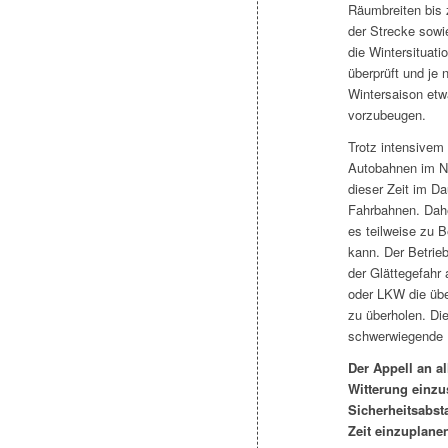
Räumbreiten bis 
der Strecke sowi
die Wintersituati
überprüft und je
Wintersaison etw
vorzubeugen.
Trotz intensivem
Autobahnen im No
dieser Zeit im D
Fahrbahnen. Dahe
es teilweise zu 
kann. Der Betrie
der Glättegefahr
oder LKW die übe
zu überholen. Di
schwerwiegende U
Der Appell an al
Witterung einzu
Sicherheitsabst
Zeit einzuplane