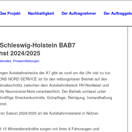
Das Projekt
Nachhaltigkeit
Der Auftragnehmer
Der Auftraggeb
Schleswig-Holstein BAB7
nst 2024/2025
Aktuelles
,
Pressemitteilungen
ngen Autobahnstrecke der A7 gibt es rund um die Uhr viel zu tun.
NS NORD SERVICE ist für den reibungslosen Betrieb auf den
hnabschnitts zwischen dem Autobahndreieck HH-Nordwest und
lle Neumünster-Nord verantwortlich. Der Betrieb umfasst unter
lmäßige Streckenkontrolle, Grünpflege, Reinigung, Instandhaltung
enst.
enst Saison 2024/2025 ist die Autobahnmeisterei in Nützen
:
nd 15 Winterdienstkräfte sorgen mit ihren 8 Fahrzeugen und