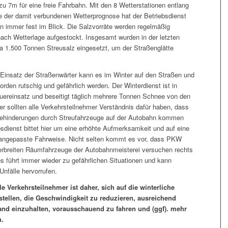
zu 7m für eine freie Fahrbahn. Mit den 8 Wetterstationen entlang
e der damit verbundenen Wetterprognose hat der Betriebsdienst
on immer fest im Blick. Die Salzvorräte werden regelmäßig
 nach Wetterlage aufgestockt. Insgesamt wurden in der letzten
a 1.500 Tonnen Streusalz eingesetzt, um der Straßenglätte
 Einsatz der Straßenwärter kann es im Winter auf den Straßen und
rden rutschig und gefährlich werden. Der Winterdienst ist in
auereinsatz und beseitigt täglich mehrere Tonnen Schnee von den
r sollten alle Verkehrsteilnehmer Verständnis dafür haben, dass
Behinderungen durch Streufahrzeuge auf der Autobahn kommen
bsdienst bittet hier um eine erhöhte Aufmerksamkeit und auf eine
 angepasste Fahrweise. Nicht selten kommt es vor, dass PKW
rbreiten Räumfahrzeuge der Autobahnmeisterei versuchen rechts
es führt immer wieder zu gefährlichen Situationen und kann
nfälle hervorrufen.
le Verkehrsteilnehmer ist daher, sich auf die winterliche
stellen, die Geschwindigkeit zu reduzieren, ausreichend
and einzuhalten, vorausschauend zu fahren und (ggf). mehr
n.