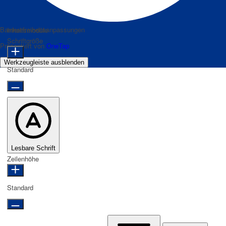
Barrierefreiheitsanpassungen
Inhaltsmodule
Schriftgröße
Präsentiert von
OneTap
Werkzeugleiste ausblenden
Standard
Lesbare Schrift
Zeilenhöhe
Standard