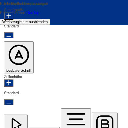
Barrierefreiheitsanpassungen
Inhaltsmodule
Schriftgröße
Präsentiert von
OneTap
Werkzeugleiste ausblenden
Standard
Lesbare Schrift
Zeilenhöhe
Standard