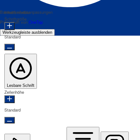
Barrierefreiheitsanpassungen
Inhaltsmodule
Schriftgröße
Präsentiert von
OneTap
Werkzeugleiste ausblenden
Standard
Lesbare Schrift
Zeilenhöhe
Standard