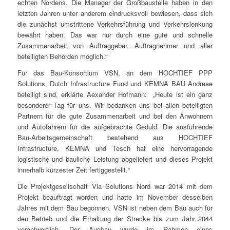
echten Nordens. Die Manager der Großbaustelle haben in den
letzten Jahren unter anderem eindrucksvoll bewiesen, dass sich
die zunächst umstrittene Verkehrsführung und Verkehrslenkung
bewährt haben. Das war nur durch eine gute und schnelle
Zusammenarbeit von Auftraggeber, Auftragnehmer und aller
beteiligten Behörden möglich.“
Für das Bau-Konsortium VSN, an dem HOCHTIEF PPP
Solutions, Dutch Infrastructure Fund und KEMNA BAU Andreae
beteiligt sind, erklärte Aexander Hofmann: „Heute ist ein ganz
besonderer Tag für uns. Wir bedanken uns bei allen beteiligten
Partnern für die gute Zusammenarbeit und bei den Anwohnern
und Autofahrern für die aufgebrachte Geduld. Die ausführende
Bau-Arbeitsgemeinschaft bestehend aus HOCHTIEF
Infrastructure, KEMNA und Tesch hat eine hervorragende
logistische und bauliche Leistung abgeliefert und dieses Projekt
innerhalb kürzester Zeit fertiggestellt.“
Die Projektgesellschaft Via Solutions Nord war 2014 mit dem
Projekt beauftragt worden und hatte im November desselben
Jahres mit dem Bau begonnen. VSN ist neben dem Bau auch für
den Betrieb und die Erhaltung der Strecke bis zum Jahr 2044
verantwortlich. Der Ausbau wurde im Rahmen eines