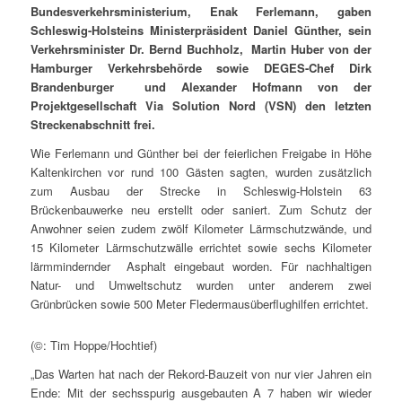
Bundesverkehrsministerium, Enak Ferlemann, gaben
Schleswig-Holsteins Ministerpräsident Daniel Günther, sein
Verkehrsminister Dr. Bernd Buchholz, Martin Huber von der
Hamburger Verkehrsbehörde sowie DEGES-Chef Dirk
Brandenburger und Alexander Hofmann von der
Projektgesellschaft Via Solution Nord (VSN) den letzten
Streckenabschnitt frei.
Wie Ferlemann und Günther bei der feierlichen Freigabe in Höhe
Kaltenkirchen vor rund 100 Gästen sagten, wurden zusätzlich
zum Ausbau der Strecke in Schleswig-Holstein 63
Brückenbauwerke neu erstellt oder saniert. Zum Schutz der
Anwohner seien zudem zwölf Kilometer Lärmschutzwände, und
15 Kilometer Lärmschutzwälle errichtet sowie sechs Kilometer
lärmmindernder Asphalt eingebaut worden. Für nachhaltigen
Natur- und Umweltschutz wurden unter anderem zwei
Grünbrücken sowie 500 Meter Fledermausüberflughilfen errichtet.
(©: Tim Hoppe/Hochtief)
„Das Warten hat nach der Rekord-Bauzeit von nur vier Jahren ein
Ende: Mit der sechsspurig ausgebauten A 7 haben wir wieder