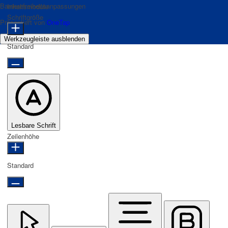
Barrierefreiheitsanpassungen
Inhaltsmodule
Schriftgröße
Präsentiert von
OneTap
Werkzeugleiste ausblenden
Standard
Lesbare Schrift
Zeilenhöhe
Standard