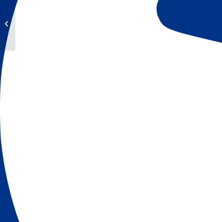
A7: Richtungsfahrbahn
Flensburg Vollsperrung
Tank + Rastanlage
Holmmoor Ost...