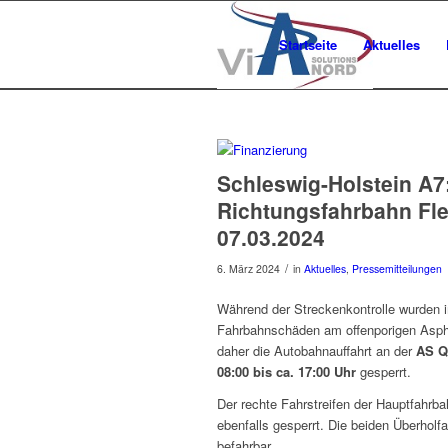
Startseite
Aktuelles
Schleswig-Holstein A7
Richtungsfahrbahn Fle
07.03.2024
/
6. März 2024
in
Aktuelles
,
Pressemitteilungen
Während der Streckenkontrolle wurden 
Fahrbahnschäden am offenporigen Asphal
daher die Autobahnauffahrt an der
AS Q
08:00 bis ca. 17:00 Uhr
gesperrt.
Der rechte Fahrstreifen der Hauptfahrb
ebenfalls gesperrt. Die beiden Überholf
befahrbar.