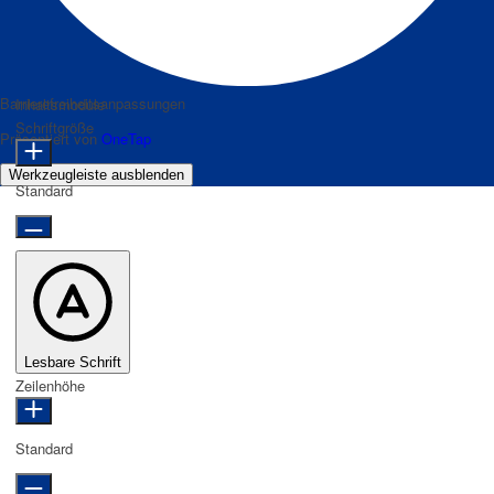
Barrierefreiheitsanpassungen
Inhaltsmodule
Schriftgröße
Präsentiert von
OneTap
Werkzeugleiste ausblenden
Standard
Lesbare Schrift
Zeilenhöhe
Standard